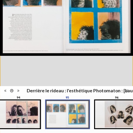
Lieu
Lausanne; Lausanne
d'édition
Date
2012
d'édition
Catégorie
Figure Humaine
Type de
Relié
reliure
Information
Couleur,Noir & Blanc
images
Nombre de
311 pages
pages
Format
27 x 21 cm
Langues
Français
Ensemble
Collection Schifferli
ISBN/ISSN
ISBN 9782363980021
Derrière le rideau : l'esthétique Photomaton : [Lau
94
95
96