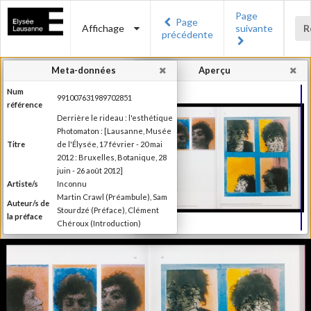
Page
Page
Affichage
suivante
R
précédente
Meta-données
Aperçu
Num
991007631989702851
référence
Derrière le rideau : l'esthétique
Photomaton : [Lausanne, Musée
Titre
de l'Élysée, 17 février - 20 mai
2012 : Bruxelles, Botanique, 28
juin - 26 août 2012]
Artiste/s
Inconnu
Martin Crawl (Préambule), Sam
Auteur/s de
Stourdzé (Préface), Clément
la préface
Chéroux (Introduction)
Ilsen About (Texte), Nora
Mathys et Kim Timby (Texte),
Auteur/s
Clément Chéroux et Giuliano
des textes
Sergio (Texte), Brian Meacham
(Texte)
Editeur
Musée de l'Elysée