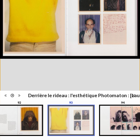
Lieu
Lausanne; Lausanne
d'édition
Date
2012
d'édition
Catégorie
Figure Humaine
Type de
Relié
reliure
Information
Couleur,Noir & Blanc
images
Nombre de
311 pages
pages
Format
27 x 21 cm
Langues
Français
Ensemble
Collection Schifferli
ISBN/ISSN
ISBN 9782363980021
Derrière le rideau : l'esthétique Photomaton : [Lau
92
93
94