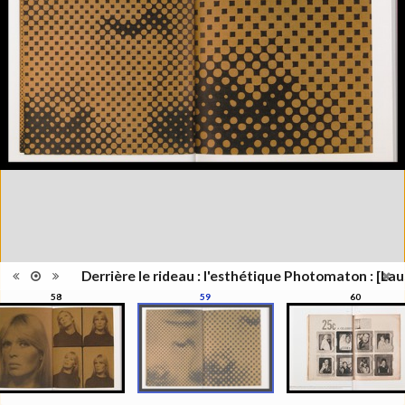
Lieu
Lausanne; Lausanne
d'édition
Date
2012
d'édition
Catégorie
Figure Humaine
Type de
Relié
reliure
Information
Couleur,Noir & Blanc
images
Nombre de
311 pages
pages
Format
27 x 21 cm
Langues
Français
Ensemble
Collection Schifferli
ISBN/ISSN
ISBN 9782363980021
Derrière le rideau : l'esthétique Photomaton : [Lau
58
59
60