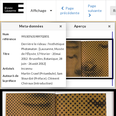
Page
Page
Affichage
suivante
R
précédente
Meta-données
Aperçu
Num
991007631989702851
référence
Derrière le rideau : l'esthétique
Photomaton : [Lausanne, Musée
Titre
de l'Élysée, 17 février - 20 mai
2012 : Bruxelles, Botanique, 28
juin - 26 août 2012]
Artiste/s
Inconnu
Martin Crawl (Préambule), Sam
Auteur/s de
Stourdzé (Préface), Clément
la préface
Chéroux (Introduction)
Ilsen About (Texte), Nora
Mathys et Kim Timby (Texte),
Auteur/s
Clément Chéroux et Giuliano
des textes
Sergio (Texte), Brian Meacham
(Texte)
Editeur
Musée de l'Elysée