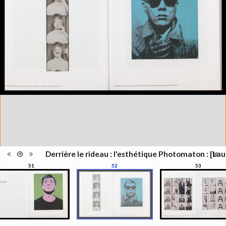
Lieu
Lausanne; Lausanne
d'édition
Date
2012
d'édition
Catégorie
Figure Humaine
Type de
Relié
reliure
Information
Couleur,Noir & Blanc
images
Nombre de
311 pages
pages
Format
27 x 21 cm
Langues
Français
Ensemble
Collection Schifferli
ISBN/ISSN
ISBN 9782363980021
Derrière le rideau : l'esthétique Photomaton : [Lau
51
52
53