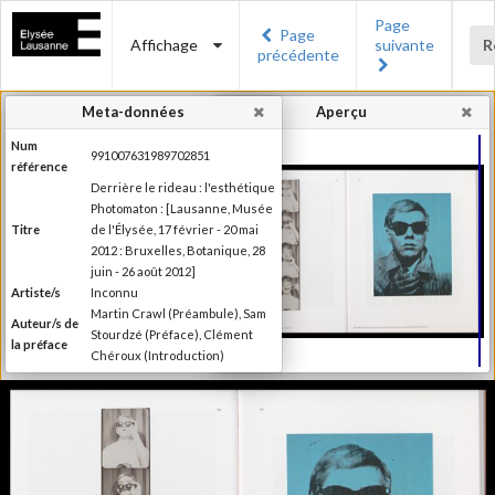
Page
Page
Affichage
suivante
R
précédente
Meta-données
Aperçu
Num
991007631989702851
référence
Derrière le rideau : l'esthétique
Photomaton : [Lausanne, Musée
Titre
de l'Élysée, 17 février - 20 mai
2012 : Bruxelles, Botanique, 28
juin - 26 août 2012]
Artiste/s
Inconnu
Martin Crawl (Préambule), Sam
Auteur/s de
Stourdzé (Préface), Clément
la préface
Chéroux (Introduction)
Ilsen About (Texte), Nora
Mathys et Kim Timby (Texte),
Auteur/s
Clément Chéroux et Giuliano
des textes
Sergio (Texte), Brian Meacham
(Texte)
Editeur
Musée de l'Elysée