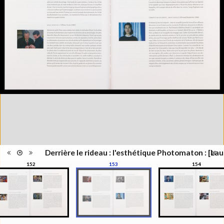
Lieu
Lausanne; Lausanne
d'édition
Date
2012
d'édition
Catégorie
Figure Humaine
Type de
Relié
reliure
Information
Couleur,Noir & Blanc
images
Nombre de
311 pages
pages
Format
27 x 21 cm
Langues
Français
Ensemble
Collection Schifferli
ISBN/ISSN
ISBN 9782363980021
Derrière le rideau : l'esthétique Photomaton : [Lau
152
153
154