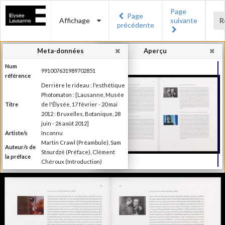
Page
Page
Affichage
suivante
R
précédente
Meta-données
Aperçu
Num
991007631989702851
référence
Derrière le rideau : l'esthétique
Photomaton : [Lausanne, Musée
Titre
de l'Élysée, 17 février - 20 mai
2012 : Bruxelles, Botanique, 28
juin - 26 août 2012]
Artiste/s
Inconnu
Martin Crawl (Préambule), Sam
Auteur/s de
Stourdzé (Préface), Clément
la préface
Chéroux (Introduction)
Ilsen About (Texte), Nora
Mathys et Kim Timby (Texte),
Auteur/s
Clément Chéroux et Giuliano
des textes
Sergio (Texte), Brian Meacham
(Texte)
Editeur
Musée de l'Elysée