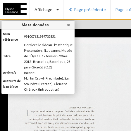
Affichage
Page précédente
Page su
Meta-données
Num
991007631989702851
référence
Derrière le rideau : l'esthétique
Photomaton : [Lausanne, Musée
Titre
de l'Élysée, 17 février - 20 mai
2012 : Bruxelles, Botanique, 28
juin - 26 août 2012]
Artiste/s
Inconnu
Martin Crawl (Préambule), Sam
Auteur/s de
Stourdzé (Préface), Clément
la préface
Chéroux (Introduction)
Ilsen About (Texte), Nora
Mathys et Kim Timby (Texte),
Auteur/s
Clément Chéroux et Giuliano
des textes
Sergio (Texte), Brian Meacham
(Texte)
Editeur
Musée de l'Elysée
Lieu
Lausanne; Lausanne