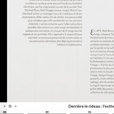
d'édition
Date
2012
d'édition
Catégorie
Figure Humaine
Type de
Relié
reliure
Information
Couleur,Noir & Blanc
images
Nombre de
311 pages
pages
Format
27 x 21 cm
Langues
Français
Ensemble
Collection Schifferli
ISBN/ISSN
ISBN 9782363980021
Derrière le rideau : l'es
88
89
90