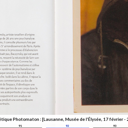
thétique Photomaton : [Lausanne, Musée de l'Élysée, 17 février - 
91
92
93