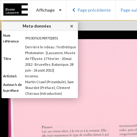
Affichage
Page précédente
Page su
Meta-données
Num
991007631989702851
référence
Derrière le rideau : l'esthétique
Photomaton : [Lausanne, Musée
Titre
de l'Élysée, 17 février - 20 mai
2012 : Bruxelles, Botanique, 28
juin - 26 août 2012]
Artiste/s
Inconnu
Martin Crawl (Préambule), Sam
Auteur/s de
Stourdzé (Préface), Clément
la préface
Chéroux (Introduction)
Ilsen About (Texte), Nora
Mathys et Kim Timby (Texte),
Auteur/s
Clément Chéroux et Giuliano
des textes
Sergio (Texte), Brian Meacham
(Texte)
Editeur
Musée de l'Elysée
Lieu
Lausanne; Lausanne