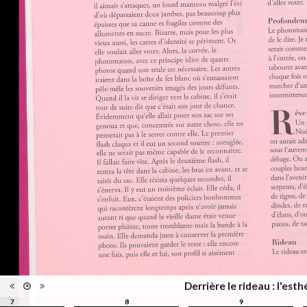
d'édition
Date
2012
d'édition
Catégorie
Figure Humaine
Type de
Relié
reliure
Information
Couleur,Noir & Blanc
images
Nombre de
311 pages
pages
Format
27 x 21 cm
Langues
Français
Ensemble
Collection Schifferli
ISBN/ISSN
ISBN 9782363980021
Derrière le rideau : l'es
7
8
9