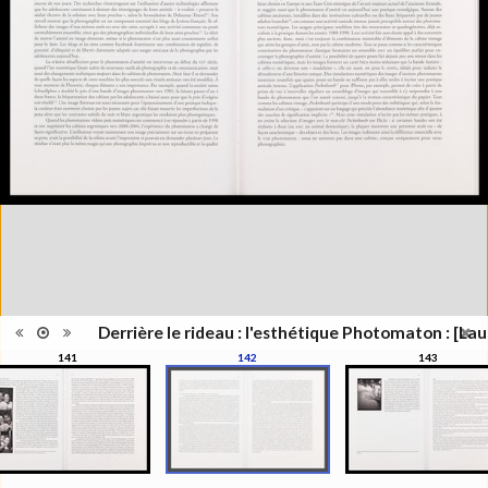
Lieu
Lausanne; Lausanne
d'édition
Date
2012
d'édition
Catégorie
Figure Humaine
Type de
Relié
reliure
Information
Couleur,Noir & Blanc
images
Nombre de
311 pages
pages
Format
27 x 21 cm
Langues
Français
Ensemble
Collection Schifferli
ISBN/ISSN
ISBN 9782363980021
Derrière le rideau : l'esthétique Photomaton : [Lau
141
142
143