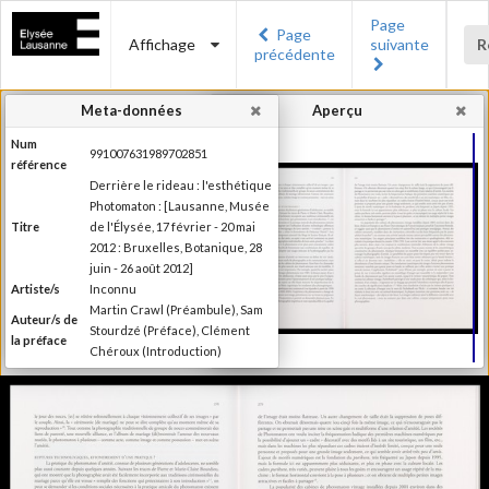
Page
Page
Affichage
suivante
R
précédente
Meta-données
Aperçu
Num
991007631989702851
référence
Derrière le rideau : l'esthétique
Photomaton : [Lausanne, Musée
Titre
de l'Élysée, 17 février - 20 mai
2012 : Bruxelles, Botanique, 28
juin - 26 août 2012]
Artiste/s
Inconnu
Martin Crawl (Préambule), Sam
Auteur/s de
Stourdzé (Préface), Clément
la préface
Chéroux (Introduction)
Ilsen About (Texte), Nora
Mathys et Kim Timby (Texte),
Auteur/s
Clément Chéroux et Giuliano
des textes
Sergio (Texte), Brian Meacham
(Texte)
Editeur
Musée de l'Elysée