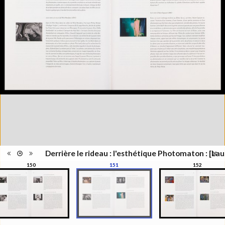
Lieu
Lausanne; Lausanne
d'édition
Date
2012
d'édition
Catégorie
Figure Humaine
Type de
Relié
reliure
Information
Couleur,Noir & Blanc
images
Nombre de
311 pages
pages
Format
27 x 21 cm
Langues
Français
Ensemble
Collection Schifferli
ISBN/ISSN
ISBN 9782363980021
Derrière le rideau : l'esthétique Photomaton : [Lau
150
151
152