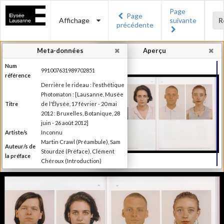
Page
Page
Affichage
suivante
R
précédente
Meta-données
Aperçu
Num
991007631989702851
référence
Derrière le rideau : l'esthétique
Photomaton : [Lausanne, Musée
Titre
de l'Élysée, 17 février - 20 mai
2012 : Bruxelles, Botanique, 28
juin - 26 août 2012]
Artiste/s
Inconnu
Martin Crawl (Préambule), Sam
Auteur/s de
Stourdzé (Préface), Clément
la préface
Chéroux (Introduction)
Ilsen About (Texte), Nora
Mathys et Kim Timby (Texte),
Auteur/s
Clément Chéroux et Giuliano
des textes
Sergio (Texte), Brian Meacham
(Texte)
Editeur
Musée de l'Elysée