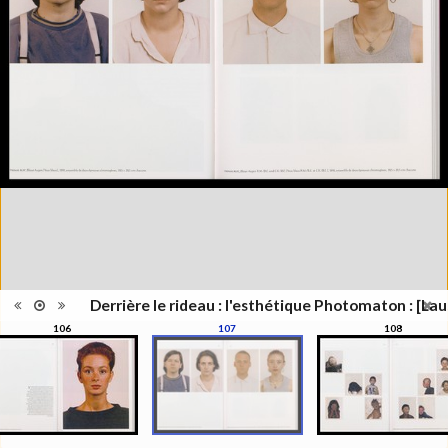
Lieu
Lausanne; Lausanne
d'édition
Date
2012
d'édition
Catégorie
Figure Humaine
Type de
Relié
reliure
Information
Couleur,Noir & Blanc
images
Nombre de
311 pages
pages
Format
27 x 21 cm
Langues
Français
Ensemble
Collection Schifferli
ISBN/ISSN
ISBN 9782363980021
Derrière le rideau : l'esthétique Photomaton : [Lau
106
107
108