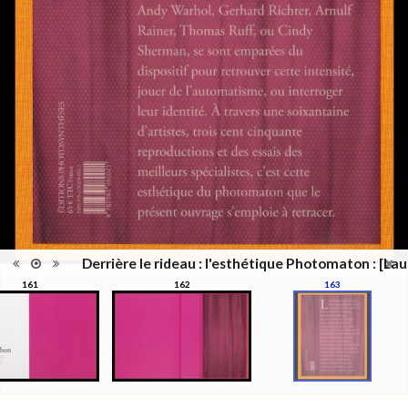
d'édition
Date
2012
d'édition
Catégorie
Figure Humaine
Type de
Relié
reliure
Information
Couleur,Noir & Blanc
images
Nombre de
311 pages
pages
Format
27 x 21 cm
Langues
Français
Ensemble
Collection Schifferli
ISBN/ISSN
ISBN 9782363980021
Derrière le rideau : l'esthétique Photomaton : [Lau
161
162
163