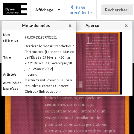
Page
Affichage
Rechercher :
précédente
Meta-données
Aperçu
Num
991007631989702851
référence
Derrière le rideau : l'esthétique
Photomaton : [Lausanne, Musée
Titre
de l'Élysée, 17 février - 20 mai
2012 : Bruxelles, Botanique, 28
juin - 26 août 2012]
Artiste/s
Inconnu
Martin Crawl (Préambule), Sam
Auteur/s de
Stourdzé (Préface), Clément
la préface
Chéroux (Introduction)
Ilsen About (Texte), Nora
Mathys et Kim Timby (Texte),
Auteur/s
Clément Chéroux et Giuliano
des textes
Sergio (Texte), Brian Meacham
(Texte)
Editeur
Musée de l'Elysée
Lieu
Lausanne; Lausanne