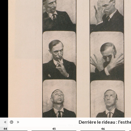
d'édition
Date
2012
d'édition
Catégorie
Figure Humaine
Type de
Relié
reliure
Information
Couleur,Noir & Blanc
images
Nombre de
311 pages
pages
Format
27 x 21 cm
Langues
Français
Ensemble
Collection Schifferli
ISBN/ISSN
ISBN 9782363980021
Derrière le rideau : l'es
44
45
46