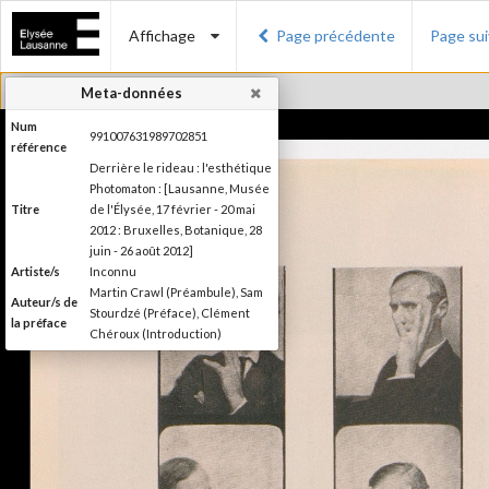
Affichage
Page précédente
Page su
Meta-données
Num
991007631989702851
référence
Derrière le rideau : l'esthétique
Photomaton : [Lausanne, Musée
Titre
de l'Élysée, 17 février - 20 mai
2012 : Bruxelles, Botanique, 28
juin - 26 août 2012]
Artiste/s
Inconnu
Martin Crawl (Préambule), Sam
Auteur/s de
Stourdzé (Préface), Clément
la préface
Chéroux (Introduction)
Ilsen About (Texte), Nora
Mathys et Kim Timby (Texte),
Auteur/s
Clément Chéroux et Giuliano
des textes
Sergio (Texte), Brian Meacham
(Texte)
Editeur
Musée de l'Elysée
Lieu
Lausanne; Lausanne