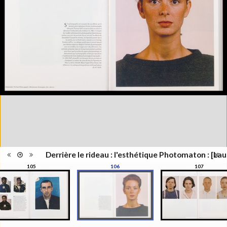
Lieu
Lausanne; Lausanne
d'édition
Date
2012
d'édition
Catégorie
Figure Humaine
Type de
Relié
reliure
Information
Couleur,Noir & Blanc
images
Nombre de
311 pages
pages
Format
27 x 21 cm
Langues
Français
Ensemble
Collection Schifferli
ISBN/ISSN
ISBN 9782363980021
Derrière le rideau : l'esthétique Photomaton : [Lau
105
106
107