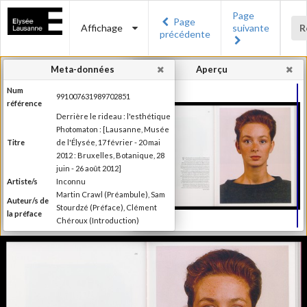
Page
Page
Affichage
suivante
R
précédente
Meta-données
Aperçu
Num
991007631989702851
référence
Derrière le rideau : l'esthétique
Photomaton : [Lausanne, Musée
Titre
de l'Élysée, 17 février - 20 mai
2012 : Bruxelles, Botanique, 28
juin - 26 août 2012]
Artiste/s
Inconnu
Martin Crawl (Préambule), Sam
Auteur/s de
Stourdzé (Préface), Clément
la préface
Chéroux (Introduction)
Ilsen About (Texte), Nora
Mathys et Kim Timby (Texte),
Auteur/s
Clément Chéroux et Giuliano
des textes
Sergio (Texte), Brian Meacham
(Texte)
Editeur
Musée de l'Elysée