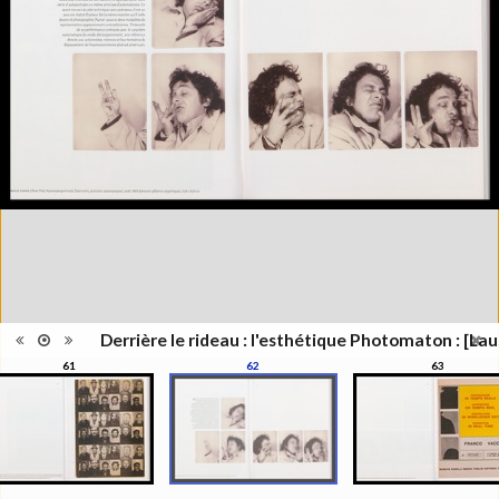
Lieu
Lausanne; Lausanne
d'édition
Date
2012
d'édition
Catégorie
Figure Humaine
Type de
Relié
reliure
Information
Couleur,Noir & Blanc
images
Nombre de
311 pages
pages
Format
27 x 21 cm
Langues
Français
Ensemble
Collection Schifferli
ISBN/ISSN
ISBN 9782363980021
Derrière le rideau : l'esthétique Photomaton : [Lau
61
62
63