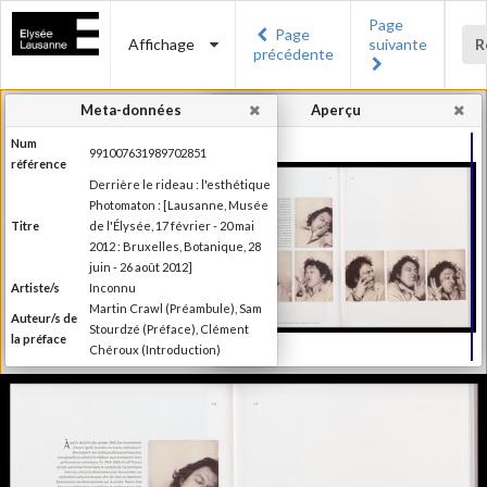
Page
Page
Affichage
suivante
R
précédente
Meta-données
Aperçu
Num
991007631989702851
référence
Derrière le rideau : l'esthétique
Photomaton : [Lausanne, Musée
Titre
de l'Élysée, 17 février - 20 mai
2012 : Bruxelles, Botanique, 28
juin - 26 août 2012]
Artiste/s
Inconnu
Martin Crawl (Préambule), Sam
Auteur/s de
Stourdzé (Préface), Clément
la préface
Chéroux (Introduction)
Ilsen About (Texte), Nora
Mathys et Kim Timby (Texte),
Auteur/s
Clément Chéroux et Giuliano
des textes
Sergio (Texte), Brian Meacham
(Texte)
Editeur
Musée de l'Elysée