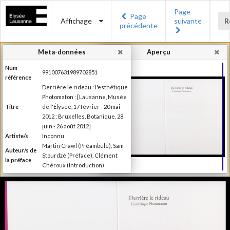
Page
Page
Affichage
suivante
R
précédente
Meta-données
Aperçu
Num
991007631989702851
référence
Derrière le rideau : l'esthétique
Photomaton : [Lausanne, Musée
Titre
de l'Élysée, 17 février - 20 mai
2012 : Bruxelles, Botanique, 28
juin - 26 août 2012]
Artiste/s
Inconnu
Martin Crawl (Préambule), Sam
Auteur/s de
Stourdzé (Préface), Clément
la préface
Chéroux (Introduction)
Ilsen About (Texte), Nora
Mathys et Kim Timby (Texte),
Auteur/s
Clément Chéroux et Giuliano
des textes
Sergio (Texte), Brian Meacham
(Texte)
Editeur
Musée de l'Elysée