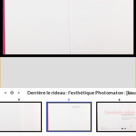
Lieu
Lausanne; Lausanne
d'édition
Date
2012
d'édition
Catégorie
Figure Humaine
Type de
Relié
reliure
Information
Couleur,Noir & Blanc
images
Nombre de
311 pages
pages
Format
27 x 21 cm
Langues
Français
Ensemble
Collection Schifferli
ISBN/ISSN
ISBN 9782363980021
Derrière le rideau : l'esthétique Photomaton : [Lau
4
5
6