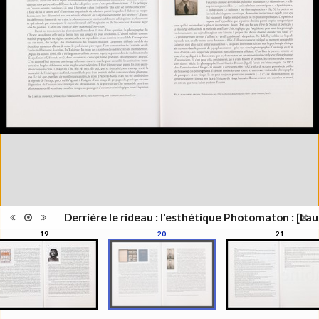
Lieu
Lausanne; Lausanne
d'édition
Date
2012
d'édition
Catégorie
Figure Humaine
Type de
Relié
reliure
Information
Couleur,Noir & Blanc
images
Nombre de
311 pages
pages
Format
27 x 21 cm
Langues
Français
Ensemble
Collection Schifferli
ISBN/ISSN
ISBN 9782363980021
Derrière le rideau : l'esthétique Photomaton : [Lau
19
20
21