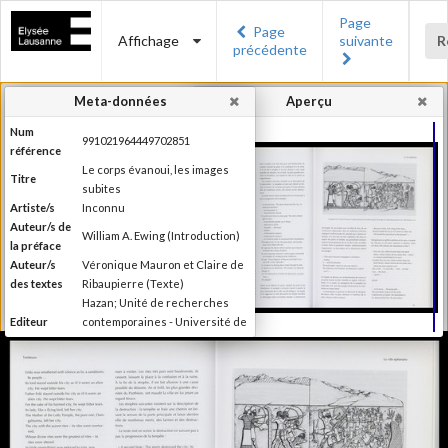
Page
Page
Affichage
suivante
R
précédente
Meta-données
Aperçu
Num
991021964449702851
référence
Le corps évanoui, les images
Titre
subites
Artiste/s
Inconnu
Auteur/s de
William A. Ewing (Introduction)
la préface
Auteur/s
Véronique Mauron et Claire de
des textes
Ribaupierre (Texte)
Hazan; Unité de recherches
Editeur
contemporaines - Université de
Lausanne; Musée de l'Elysée
Lieu
Paris; Lausanne
d'édition
Date
1999
d'édition
Publié à l'occasion de