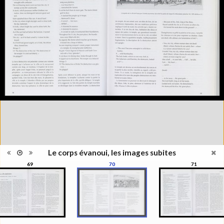
Information
l'exposition : "Le corps évanoui,
édition
les images subites", Musée de
l'Elysée, Lausanne, 1999
Histoire et Géographie des
Catégorie
beaux-arts et arts décoratifs
Type de
Broché
reliure
Information
Couleur, Noir & Blanc
images
Nombre de
271 pages
pages
Format
27 x 22 cm
Langues
Français
ISBN/ISSN
ISBN 2850257141
Le corps évanoui, les images subites
69
70
71