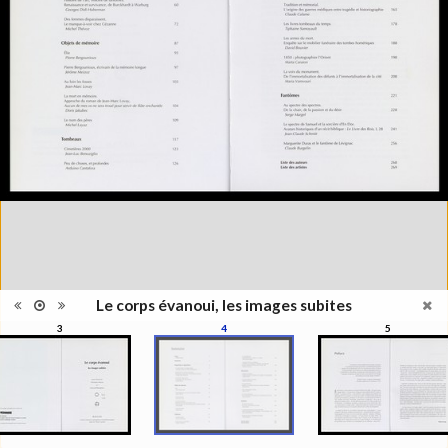
Information
l'exposition : "Le corps évanoui,
édition
les images subites", Musée de
l'Elysée, Lausanne, 1999
Histoire et Géographie des
Catégorie
beaux-arts et arts décoratifs
Type de
Broché
reliure
Information
Couleur, Noir & Blanc
images
Nombre de
271 pages
pages
Format
27 x 22 cm
Langues
Français
ISBN/ISSN
ISBN 2850257141
Le corps évanoui, les images subites
3
4
5