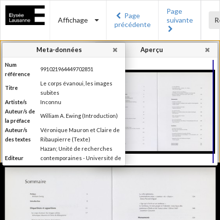
Page
Page
Affichage
suivante
R
précédente
Meta-données
Aperçu
Num
991021964449702851
référence
Le corps évanoui, les images
Titre
subites
Artiste/s
Inconnu
Auteur/s de
William A. Ewing (Introduction)
la préface
Auteur/s
Véronique Mauron et Claire de
des textes
Ribaupierre (Texte)
Hazan; Unité de recherches
Editeur
contemporaines - Université de
Lausanne; Musée de l'Elysée
Lieu
Paris; Lausanne
d'édition
Date
1999
d'édition
Publié à l'occasion de