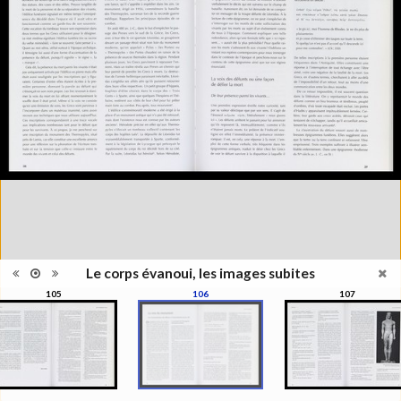
Information
l'exposition : "Le corps évanoui,
édition
les images subites", Musée de
l'Elysée, Lausanne, 1999
Histoire et Géographie des
Catégorie
beaux-arts et arts décoratifs
Type de
Broché
reliure
Information
Couleur, Noir & Blanc
images
Nombre de
271 pages
pages
Format
27 x 22 cm
Langues
Français
ISBN/ISSN
ISBN 2850257141
Le corps évanoui, les images subites
105
106
107