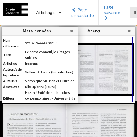
Page
Page
Affichage
suivante
R
précédente
Meta-données
Aperçu
Num
991021964449702851
référence
Le corps évanoui, les images
Titre
subites
Artiste/s
Inconnu
Auteur/s de
William A. Ewing (Introduction)
la préface
Auteur/s
Véronique Mauron et Claire de
des textes
Ribaupierre (Texte)
Hazan; Unité de recherches
Editeur
contemporaines - Université de
Lausanne; Musée de l'Elysée
Lieu
Paris; Lausanne
d'édition
Date
1999
d'édition
Publié à l'occasion de