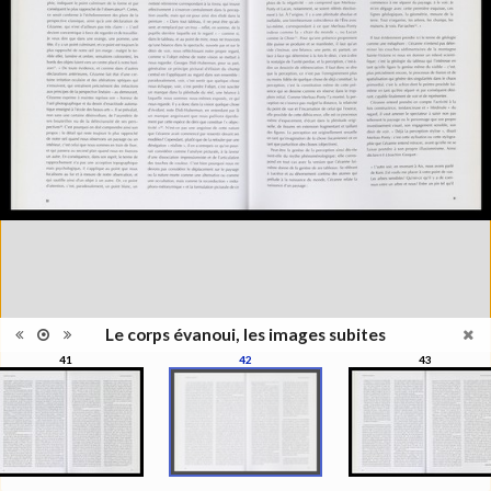
Information
l'exposition : "Le corps évanoui,
édition
les images subites", Musée de
l'Elysée, Lausanne, 1999
Histoire et Géographie des
Catégorie
beaux-arts et arts décoratifs
Type de
Broché
reliure
Information
Couleur, Noir & Blanc
images
Nombre de
271 pages
pages
Format
27 x 22 cm
Langues
Français
ISBN/ISSN
ISBN 2850257141
Le corps évanoui, les images subites
41
42
43