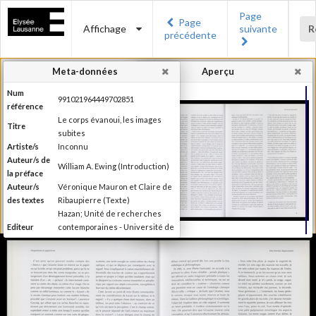
Page
Page
Affichage
suivante
R
précédente
Meta-données
Aperçu
Num
991021964449702851
référence
Le corps évanoui, les images
Titre
subites
Artiste/s
Inconnu
Auteur/s de
William A. Ewing (Introduction)
la préface
Auteur/s
Véronique Mauron et Claire de
des textes
Ribaupierre (Texte)
Hazan; Unité de recherches
Editeur
contemporaines - Université de
Lausanne; Musée de l'Elysée
Lieu
Paris; Lausanne
d'édition
Date
1999
d'édition
Publié à l'occasion de