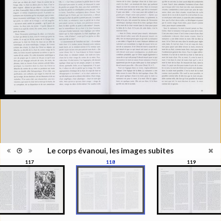
Information
l'exposition : "Le corps évanoui,
édition
les images subites", Musée de
l'Elysée, Lausanne, 1999
Histoire et Géographie des
Catégorie
beaux-arts et arts décoratifs
Type de
Broché
reliure
Information
Couleur, Noir & Blanc
images
Nombre de
271 pages
pages
Format
27 x 22 cm
Langues
Français
ISBN/ISSN
ISBN 2850257141
Le corps évanoui, les images subites
117
118
119