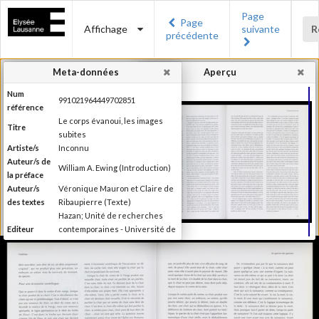
Page
Page
Affichage
suivante
R
précédente
Meta-données
Aperçu
Num
991021964449702851
référence
Le corps évanoui, les images
Titre
subites
Artiste/s
Inconnu
Auteur/s de
William A. Ewing (Introduction)
la préface
Auteur/s
Véronique Mauron et Claire de
des textes
Ribaupierre (Texte)
Hazan; Unité de recherches
Editeur
contemporaines - Université de
Lausanne; Musée de l'Elysée
Lieu
Paris; Lausanne
d'édition
Date
1999
d'édition
Publié à l'occasion de