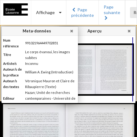
Page
Page
Affichage
suivante
R
précédente
Meta-données
Aperçu
Num
991021964449702851
référence
Le corps évanoui, les images
Titre
subites
Artiste/s
Inconnu
Auteur/s de
William A. Ewing (Introduction)
la préface
Auteur/s
Véronique Mauron et Claire de
des textes
Ribaupierre (Texte)
Hazan; Unité de recherches
Editeur
contemporaines - Université de
Lausanne; Musée de l'Elysée
Lieu
Paris; Lausanne
d'édition
Date
1999
d'édition
Publié à l'occasion de