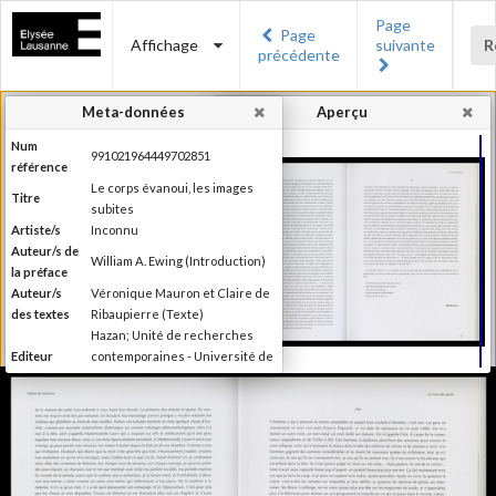
Page
Page
Affichage
suivante
R
précédente
Meta-données
Aperçu
Num
991021964449702851
référence
Le corps évanoui, les images
Titre
subites
Artiste/s
Inconnu
Auteur/s de
William A. Ewing (Introduction)
la préface
Auteur/s
Véronique Mauron et Claire de
des textes
Ribaupierre (Texte)
Hazan; Unité de recherches
Editeur
contemporaines - Université de
Lausanne; Musée de l'Elysée
Lieu
Paris; Lausanne
d'édition
Date
1999
d'édition
Publié à l'occasion de