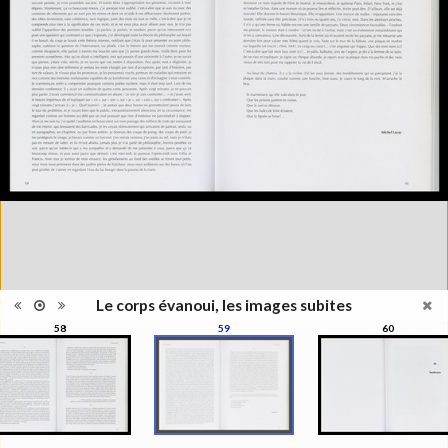
Information
l'exposition : "Le corps évanoui,
édition
les images subites", Musée de
l'Elysée, Lausanne, 1999
Histoire et Géographie des
Catégorie
beaux-arts et arts décoratifs
Type de
Broché
reliure
Information
Couleur, Noir & Blanc
images
Nombre de
271 pages
pages
Format
27 x 22 cm
Langues
Français
ISBN/ISSN
ISBN 2850257141
Le corps évanoui, les images subites
58
59
60