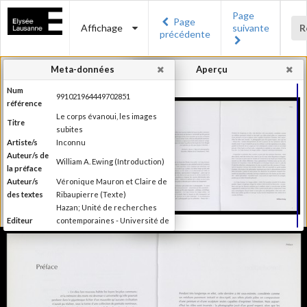
Page
Page
Affichage
suivante
R
précédente
Meta-données
Aperçu
Num
991021964449702851
référence
Le corps évanoui, les images
Titre
subites
Artiste/s
Inconnu
Auteur/s de
William A. Ewing (Introduction)
la préface
Auteur/s
Véronique Mauron et Claire de
des textes
Ribaupierre (Texte)
Hazan; Unité de recherches
Editeur
contemporaines - Université de
Lausanne; Musée de l'Elysée
Lieu
Paris; Lausanne
d'édition
Date
1999
d'édition
Publié à l'occasion de