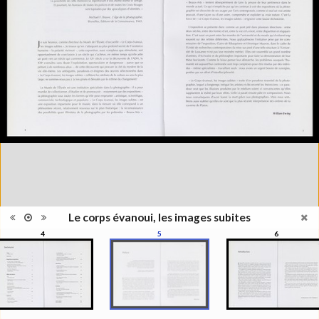
Information
l'exposition : "Le corps évanoui,
édition
les images subites", Musée de
l'Elysée, Lausanne, 1999
Histoire et Géographie des
Catégorie
beaux-arts et arts décoratifs
Type de
Broché
reliure
Information
Couleur, Noir & Blanc
images
Nombre de
271 pages
pages
Format
27 x 22 cm
Langues
Français
ISBN/ISSN
ISBN 2850257141
Le corps évanoui, les images subites
4
5
6