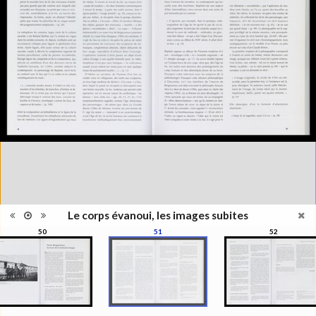
Information
l'exposition : "Le corps évanoui,
édition
les images subites", Musée de
l'Elysée, Lausanne, 1999
Histoire et Géographie des
Catégorie
beaux-arts et arts décoratifs
Type de
Broché
reliure
Information
Couleur, Noir & Blanc
images
Nombre de
271 pages
pages
Format
27 x 22 cm
Langues
Français
ISBN/ISSN
ISBN 2850257141
Le corps évanoui, les images subites
50
51
52