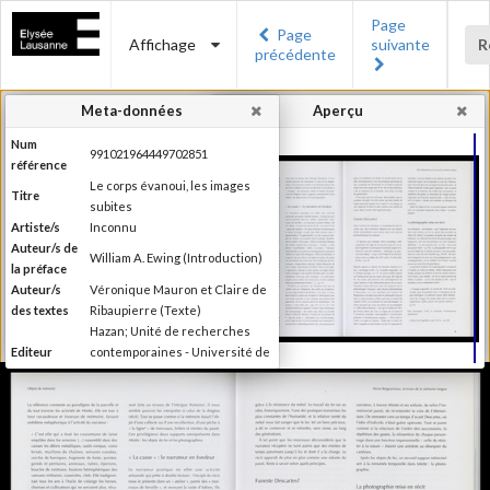
Page
Page
Affichage
suivante
R
précédente
Meta-données
Aperçu
Num
991021964449702851
référence
Le corps évanoui, les images
Titre
subites
Artiste/s
Inconnu
Auteur/s de
William A. Ewing (Introduction)
la préface
Auteur/s
Véronique Mauron et Claire de
des textes
Ribaupierre (Texte)
Hazan; Unité de recherches
Editeur
contemporaines - Université de
Lausanne; Musée de l'Elysée
Lieu
Paris; Lausanne
d'édition
Date
1999
d'édition
Publié à l'occasion de