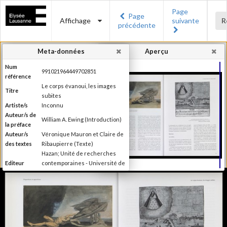
Page
Page
Affichage
suivante
R
précédente
Meta-données
Aperçu
Num
991021964449702851
référence
Le corps évanoui, les images
Titre
subites
Artiste/s
Inconnu
Auteur/s de
William A. Ewing (Introduction)
la préface
Auteur/s
Véronique Mauron et Claire de
des textes
Ribaupierre (Texte)
Hazan; Unité de recherches
Editeur
contemporaines - Université de
Lausanne; Musée de l'Elysée
Lieu
Paris; Lausanne
d'édition
Date
1999
d'édition
Publié à l'occasion de