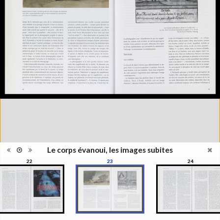
Information
l'exposition : "Le corps évanoui,
édition
les images subites", Musée de
l'Elysée, Lausanne, 1999
Histoire et Géographie des
Catégorie
beaux-arts et arts décoratifs
Type de
Broché
reliure
Information
Couleur, Noir & Blanc
images
Nombre de
271 pages
pages
Format
27 x 22 cm
Langues
Français
ISBN/ISSN
ISBN 2850257141
Le corps évanoui, les images subites
22
23
24