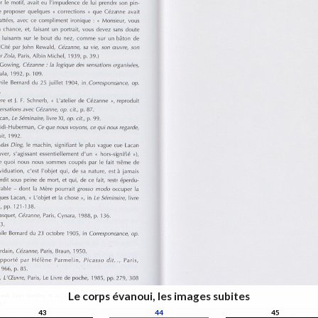
Le corps évanoui, les images subites
43
44
45