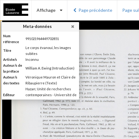
Affichage
Page précédente
Page su
Meta-données
Num
991021964449702851
référence
Le corps évanoui, les images
Titre
subites
Artiste/s
Inconnu
Auteur/s de
William A. Ewing (Introduction)
la préface
Auteur/s
Véronique Mauron et Claire de
des textes
Ribaupierre (Texte)
Hazan; Unité de recherches
Editeur
contemporaines - Université de
Lausanne; Musée de l'Elysée
Lieu
Paris; Lausanne
d'édition
Date
1999
d'édition
Publié à l'occasion de
Information
l'exposition : "Le corps évanoui,