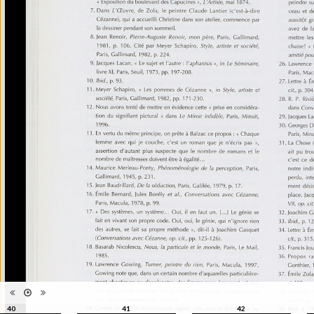
édition
les images subites", Musée de
l'Elysée, Lausanne, 1999
Histoire et Géographie des
Catégorie
beaux-arts et arts décoratifs
Type de
Broché
reliure
Information
Couleur, Noir & Blanc
images
Nombre de
271 pages
pages
Format
27 x 22 cm
Langues
Français
ISBN/ISSN
ISBN 2850257141
40
41
42