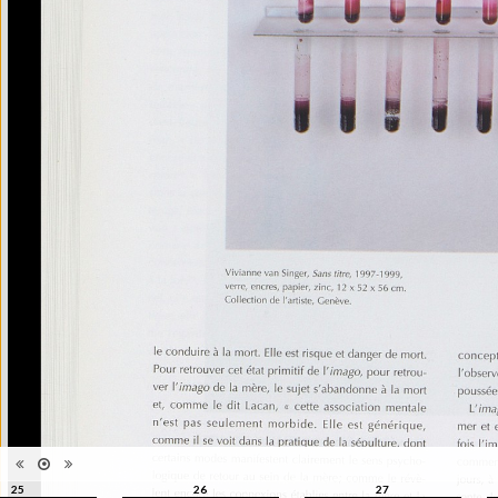
édition
les images subites", Musée de
l'Elysée, Lausanne, 1999
Histoire et Géographie des
Catégorie
beaux-arts et arts décoratifs
Type de
Broché
reliure
Information
Couleur, Noir & Blanc
images
Nombre de
271 pages
pages
Format
27 x 22 cm
Langues
Français
ISBN/ISSN
ISBN 2850257141
25
26
27