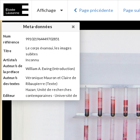
Affichage
Page précédente
Page su
Meta-données
Num
991021964449702851
référence
Le corps évanoui, les images
Titre
subites
Artiste/s
Inconnu
Auteur/s de
William A. Ewing (Introduction)
la préface
Auteur/s
Véronique Mauron et Claire de
des textes
Ribaupierre (Texte)
Hazan; Unité de recherches
Editeur
contemporaines - Université de
Lausanne; Musée de l'Elysée
Lieu
Paris; Lausanne
d'édition
Date
1999
d'édition
Publié à l'occasion de
Information
l'exposition : "Le corps évanoui,