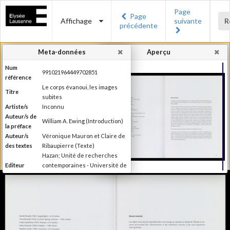
Page
Page
Affichage
suivante
R
précédente
Meta-données
Aperçu
Num
991021964449702851
référence
Le corps évanoui, les images
Titre
subites
Artiste/s
Inconnu
Auteur/s de
William A. Ewing (Introduction)
la préface
Auteur/s
Véronique Mauron et Claire de
des textes
Ribaupierre (Texte)
Hazan; Unité de recherches
Editeur
contemporaines - Université de
Lausanne; Musée de l'Elysée
Lieu
Paris; Lausanne
d'édition
Date
1999
d'édition
Publié à l'occasion de