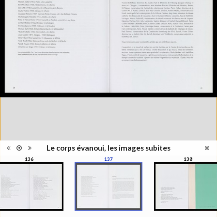
Information
l'exposition : "Le corps évanoui,
édition
les images subites", Musée de
l'Elysée, Lausanne, 1999
Histoire et Géographie des
Catégorie
beaux-arts et arts décoratifs
Type de
Broché
reliure
Information
Couleur, Noir & Blanc
images
Nombre de
271 pages
pages
Format
27 x 22 cm
Langues
Français
ISBN/ISSN
ISBN 2850257141
Le corps évanoui, les images subites
136
137
138