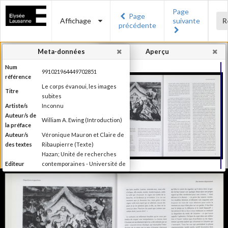
Page
Page
Affichage
suivante
R
précédente
Meta-données
Aperçu
Num
991021964449702851
référence
Le corps évanoui, les images
Titre
subites
Artiste/s
Inconnu
Auteur/s de
William A. Ewing (Introduction)
la préface
Auteur/s
Véronique Mauron et Claire de
des textes
Ribaupierre (Texte)
Hazan; Unité de recherches
Editeur
contemporaines - Université de
Lausanne; Musée de l'Elysée
Lieu
Paris; Lausanne
d'édition
Date
1999
d'édition
Publié à l'occasion de