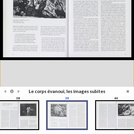
Information
l'exposition : "Le corps évanoui,
édition
les images subites", Musée de
l'Elysée, Lausanne, 1999
Histoire et Géographie des
Catégorie
beaux-arts et arts décoratifs
Type de
Broché
reliure
Information
Couleur, Noir & Blanc
images
Nombre de
271 pages
pages
Format
27 x 22 cm
Langues
Français
ISBN/ISSN
ISBN 2850257141
Le corps évanoui, les images subites
38
39
40