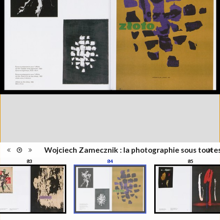
l'exposition : "Wojciech
Information
Zamecznik, la photographie sous
édition
toutes ses formes", Musée de
l'Elysée, Lausanne, 21
septembre - 31 décembre 2016
Catégorie
Revues, Journaux
Type de
Relié
reliure
Information
Couleur, Noir & Blanc
images
Nombre de
208 pages
pages
Format
28 x 22 cm
Langues
Français
ISBN/ISSN
ISBN 9782882504319
Wojciech Zamecznik : la photographie sous toute
83
84
85