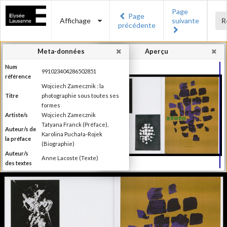
Page
Page
Affichage
suivante
R
précédente
Meta-données
Aperçu
Num
991023404286502851
référence
Wojciech Zamecznik : la
Titre
photographie sous toutes ses
formes
Artiste/s
Wojciech Zamecznik
Tatyana Franck (Préface),
Auteur/s de
Karolina Puchała-Rojek
la préface
(Biographie)
Auteur/s
Anne Lacoste (Texte)
des textes
Editeur
Les éditions Noir sur Blanc
Lieu
Lausanne
d'édition
Date
2016
d'édition
Publié à l'occasion de