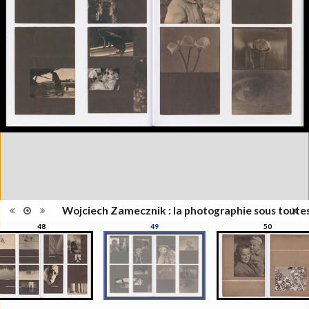
l'exposition : "Wojciech
Information
Zamecznik, la photographie sous
édition
toutes ses formes", Musée de
l'Elysée, Lausanne, 21
septembre - 31 décembre 2016
Catégorie
Revues, Journaux
Type de
Relié
reliure
Information
Couleur, Noir & Blanc
images
Nombre de
208 pages
pages
Format
28 x 22 cm
Langues
Français
ISBN/ISSN
ISBN 9782882504319
Wojciech Zamecznik : la photographie sous toute
48
49
50