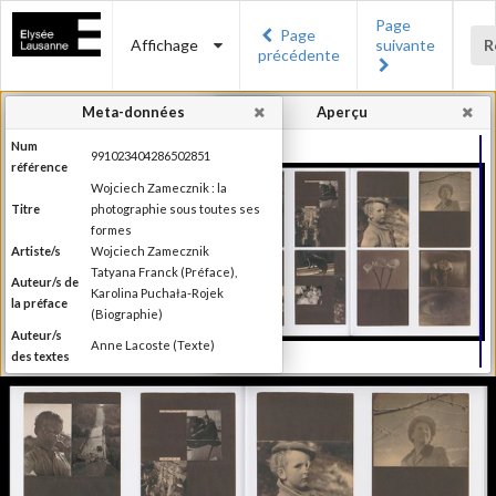
Page
Page
Affichage
suivante
R
précédente
Meta-données
Aperçu
Num
991023404286502851
référence
Wojciech Zamecznik : la
Titre
photographie sous toutes ses
formes
Artiste/s
Wojciech Zamecznik
Tatyana Franck (Préface),
Auteur/s de
Karolina Puchała-Rojek
la préface
(Biographie)
Auteur/s
Anne Lacoste (Texte)
des textes
Editeur
Les éditions Noir sur Blanc
Lieu
Lausanne
d'édition
Date
2016
d'édition
Publié à l'occasion de