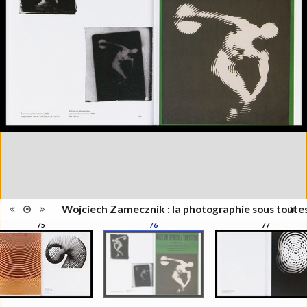
l'exposition : "Wojciech
Information
Zamecznik, la photographie sous
édition
toutes ses formes", Musée de
l'Elysée, Lausanne, 21
septembre - 31 décembre 2016
Catégorie
Revues, Journaux
Type de
Relié
reliure
Information
Couleur, Noir & Blanc
images
Nombre de
208 pages
pages
Format
28 x 22 cm
Langues
Français
ISBN/ISSN
ISBN 9782882504319
Wojciech Zamecznik : la photographie sous toute
75
76
77