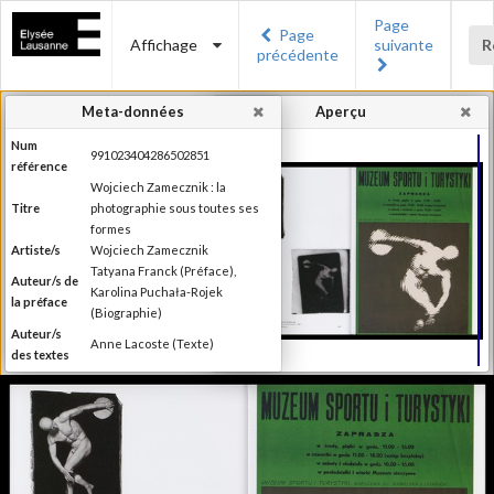
Page
Page
Affichage
suivante
R
précédente
Meta-données
Aperçu
Num
991023404286502851
référence
Wojciech Zamecznik : la
Titre
photographie sous toutes ses
formes
Artiste/s
Wojciech Zamecznik
Tatyana Franck (Préface),
Auteur/s de
Karolina Puchała-Rojek
la préface
(Biographie)
Auteur/s
Anne Lacoste (Texte)
des textes
Editeur
Les éditions Noir sur Blanc
Lieu
Lausanne
d'édition
Date
2016
d'édition
Publié à l'occasion de