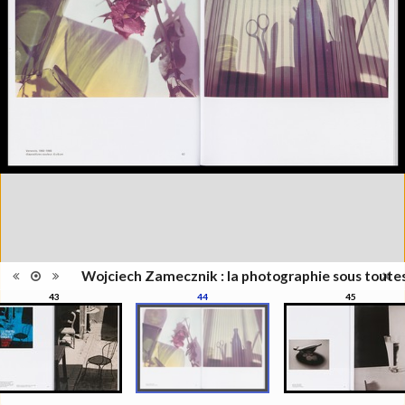
l'exposition : "Wojciech
Information
Zamecznik, la photographie sous
édition
toutes ses formes", Musée de
l'Elysée, Lausanne, 21
septembre - 31 décembre 2016
Catégorie
Revues, Journaux
Type de
Relié
reliure
Information
Couleur, Noir & Blanc
images
Nombre de
208 pages
pages
Format
28 x 22 cm
Langues
Français
ISBN/ISSN
ISBN 9782882504319
Wojciech Zamecznik : la photographie sous toute
43
44
45