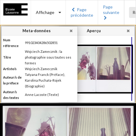
Page
Page
Affichage
suivante
R
précédente
Meta-données
Aperçu
Num
991023404286502851
référence
Wojciech Zamecznik : la
Titre
photographie sous toutes ses
formes
Artiste/s
Wojciech Zamecznik
Tatyana Franck (Préface),
Auteur/s de
Karolina Puchała-Rojek
la préface
(Biographie)
Auteur/s
Anne Lacoste (Texte)
des textes
Editeur
Les éditions Noir sur Blanc
Lieu
Lausanne
d'édition
Date
2016
d'édition
Publié à l'occasion de