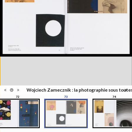
l'exposition : "Wojciech
Information
Zamecznik, la photographie sous
édition
toutes ses formes", Musée de
l'Elysée, Lausanne, 21
septembre - 31 décembre 2016
Catégorie
Revues, Journaux
Type de
Relié
reliure
Information
Couleur, Noir & Blanc
images
Nombre de
208 pages
pages
Format
28 x 22 cm
Langues
Français
ISBN/ISSN
ISBN 9782882504319
Wojciech Zamecznik : la photographie sous toute
72
73
74