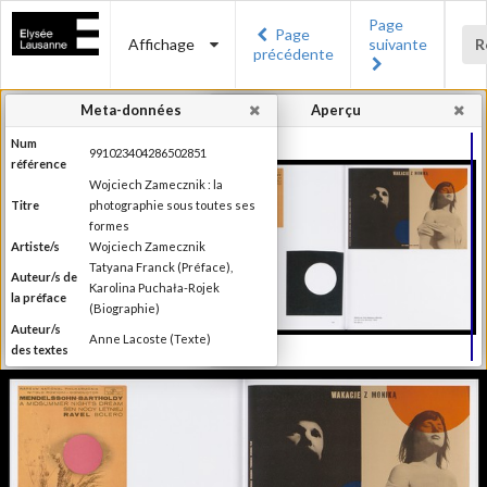
Page
Page
Affichage
suivante
R
précédente
Meta-données
Aperçu
Num
991023404286502851
référence
Wojciech Zamecznik : la
Titre
photographie sous toutes ses
formes
Artiste/s
Wojciech Zamecznik
Tatyana Franck (Préface),
Auteur/s de
Karolina Puchała-Rojek
la préface
(Biographie)
Auteur/s
Anne Lacoste (Texte)
des textes
Editeur
Les éditions Noir sur Blanc
Lieu
Lausanne
d'édition
Date
2016
d'édition
Publié à l'occasion de