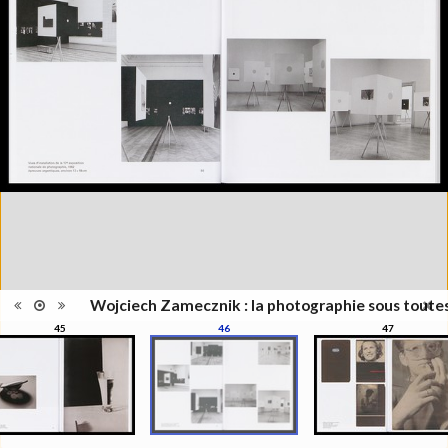
l'exposition : "Wojciech
Information
Zamecznik, la photographie sous
édition
toutes ses formes", Musée de
l'Elysée, Lausanne, 21
septembre - 31 décembre 2016
Catégorie
Revues, Journaux
Type de
Relié
reliure
Information
Couleur, Noir & Blanc
images
Nombre de
208 pages
pages
Format
28 x 22 cm
Langues
Français
ISBN/ISSN
ISBN 9782882504319
Wojciech Zamecznik : la photographie sous toute
45
46
47