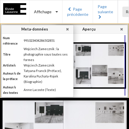
Page
Page
Affichage
suivante
R
précédente
Meta-données
Aperçu
Num
991023404286502851
référence
Wojciech Zamecznik : la
Titre
photographie sous toutes ses
formes
Artiste/s
Wojciech Zamecznik
Tatyana Franck (Préface),
Auteur/s de
Karolina Puchała-Rojek
la préface
(Biographie)
Auteur/s
Anne Lacoste (Texte)
des textes
Editeur
Les éditions Noir sur Blanc
Lieu
Lausanne
d'édition
Date
2016
d'édition
Publié à l'occasion de