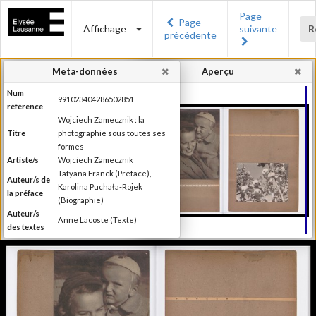
Page
Page
Affichage
suivante
R
précédente
Meta-données
Aperçu
Num
991023404286502851
référence
Wojciech Zamecznik : la
Titre
photographie sous toutes ses
formes
Artiste/s
Wojciech Zamecznik
Tatyana Franck (Préface),
Auteur/s de
Karolina Puchała-Rojek
la préface
(Biographie)
Auteur/s
Anne Lacoste (Texte)
des textes
Editeur
Les éditions Noir sur Blanc
Lieu
Lausanne
d'édition
Date
2016
d'édition
Publié à l'occasion de