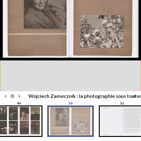
l'exposition : "Wojciech
Information
Zamecznik, la photographie sous
édition
toutes ses formes", Musée de
l'Elysée, Lausanne, 21
septembre - 31 décembre 2016
Catégorie
Revues, Journaux
Type de
Relié
reliure
Information
Couleur, Noir & Blanc
images
Nombre de
208 pages
pages
Format
28 x 22 cm
Langues
Français
ISBN/ISSN
ISBN 9782882504319
Wojciech Zamecznik : la photographie sous toute
49
50
51