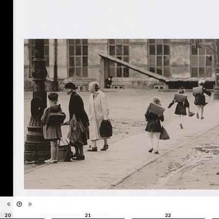
Information
Zamecznik, la photographie sous
édition
toutes ses formes", Musée de
l'Elysée, Lausanne, 21
septembre - 31 décembre 2016
Catégorie
Revues, Journaux
Type de
Relié
reliure
Information
Couleur, Noir & Blanc
images
Nombre de
208 pages
pages
Format
28 x 22 cm
Langues
Français
ISBN/ISSN
ISBN 9782882504319
20
21
22