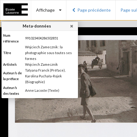
Affichage
Page précédente
Page su
Meta-données
Num
991023404286502851
référence
Wojciech Zamecznik : la
Titre
photographie sous toutes ses
formes
Artiste/s
Wojciech Zamecznik
Tatyana Franck (Préface),
Auteur/s de
Karolina Puchała-Rojek
la préface
(Biographie)
Auteur/s
Anne Lacoste (Texte)
des textes
Editeur
Les éditions Noir sur Blanc
Lieu
Lausanne
d'édition
Date
2016
d'édition
Publié à l'occasion de
l'exposition : "Wojciech