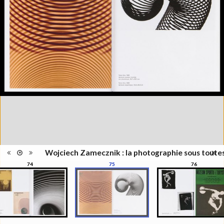
l'exposition : "Wojciech
Information
Zamecznik, la photographie sous
édition
toutes ses formes", Musée de
l'Elysée, Lausanne, 21
septembre - 31 décembre 2016
Catégorie
Revues, Journaux
Type de
Relié
reliure
Information
Couleur, Noir & Blanc
images
Nombre de
208 pages
pages
Format
28 x 22 cm
Langues
Français
ISBN/ISSN
ISBN 9782882504319
Wojciech Zamecznik : la photographie sous toute
74
75
76