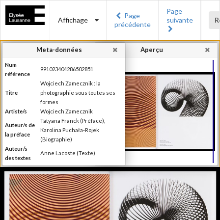
Page
Page
Affichage
suivante
R
précédente
Meta-données
Aperçu
Num
991023404286502851
référence
Wojciech Zamecznik : la
Titre
photographie sous toutes ses
formes
Artiste/s
Wojciech Zamecznik
Tatyana Franck (Préface),
Auteur/s de
Karolina Puchała-Rojek
la préface
(Biographie)
Auteur/s
Anne Lacoste (Texte)
des textes
Editeur
Les éditions Noir sur Blanc
Lieu
Lausanne
d'édition
Date
2016
d'édition
Publié à l'occasion de