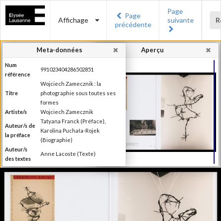
Page
Page
Affichage
suivante
R
précédente
Meta-données
Aperçu
Num
991023404286502851
référence
Wojciech Zamecznik : la
Titre
photographie sous toutes ses
formes
Artiste/s
Wojciech Zamecznik
Tatyana Franck (Préface),
Auteur/s de
Karolina Puchała-Rojek
la préface
(Biographie)
Auteur/s
Anne Lacoste (Texte)
des textes
Editeur
Les éditions Noir sur Blanc
Lieu
Lausanne
d'édition
Date
2016
d'édition
Publié à l'occasion de