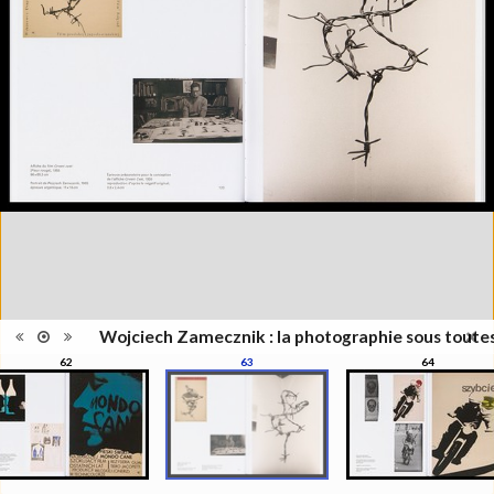
l'exposition : "Wojciech
Information
Zamecznik, la photographie sous
édition
toutes ses formes", Musée de
l'Elysée, Lausanne, 21
septembre - 31 décembre 2016
Catégorie
Revues, Journaux
Type de
Relié
reliure
Information
Couleur, Noir & Blanc
images
Nombre de
208 pages
pages
Format
28 x 22 cm
Langues
Français
ISBN/ISSN
ISBN 9782882504319
Wojciech Zamecznik : la photographie sous toute
62
63
64