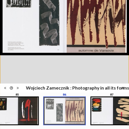
Information
Zamecznik, la photographie sous
édition
toutes ses formes", Musée de
l'Elysée, Lausanne, 21
septembre - 31 décembre 2016
Catégorie
Revues, Journaux
Type de
Relié
reliure
Information
Couleur, Noir & Blanc
images
Nombre de
208 pages
pages
Format
28 x 22 cm
Langues
Anglais
ISBN/ISSN
ISBN 9782882504319
Wojciech Zamecznik : Photography in all its forms
85
86
87