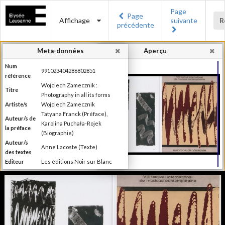
Page
Page
Affichage
suivante
R
précédente
Meta-données
Aperçu
Num
991023404286802851
référence
Wojciech Zamecznik :
Titre
Photography in all its forms
Artiste/s
Wojciech Zamecznik
Tatyana Franck (Préface),
Auteur/s de
Karolina Puchała-Rojek
la préface
(Biographie)
Auteur/s
Anne Lacoste (Texte)
des textes
Editeur
Les éditions Noir sur Blanc
Lieu
Lausanne
d'édition
Date
2016
d'édition
Publié à l'occasion de
l'exposition : "Wojciech