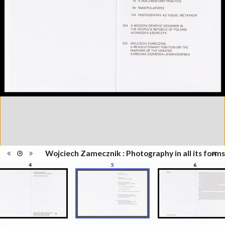
Information
Zamecznik, la photographie sous
édition
toutes ses formes", Musée de
l'Elysée, Lausanne, 21
septembre - 31 décembre 2016
Catégorie
Revues, Journaux
Type de
Relié
reliure
Information
Couleur, Noir & Blanc
images
Nombre de
208 pages
pages
Format
28 x 22 cm
Langues
Anglais
ISBN/ISSN
ISBN 9782882504319
Wojciech Zamecznik : Photography in all its forms
4
5
6