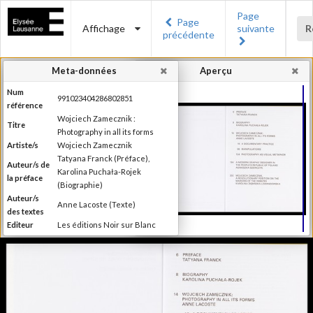
Page
Page
Affichage
suivante
R
précédente
Meta-données
Aperçu
Num
991023404286802851
référence
Wojciech Zamecznik :
Titre
Photography in all its forms
Artiste/s
Wojciech Zamecznik
Tatyana Franck (Préface),
Auteur/s de
Karolina Puchała-Rojek
la préface
(Biographie)
Auteur/s
Anne Lacoste (Texte)
des textes
Editeur
Les éditions Noir sur Blanc
Lieu
Lausanne
d'édition
Date
2016
d'édition
Publié à l'occasion de
l'exposition : "Wojciech