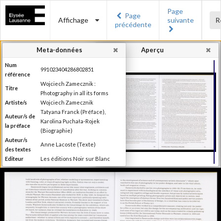
Page
Page
Affichage
suivante
R
précédente
Meta-données
Aperçu
Num
991023404286802851
référence
Wojciech Zamecznik :
Titre
Photography in all its forms
Artiste/s
Wojciech Zamecznik
Tatyana Franck (Préface),
Auteur/s de
Karolina Puchała-Rojek
la préface
(Biographie)
Auteur/s
Anne Lacoste (Texte)
des textes
Editeur
Les éditions Noir sur Blanc
Lieu
Lausanne
d'édition
Date
2016
d'édition
Publié à l'occasion de
l'exposition : "Wojciech