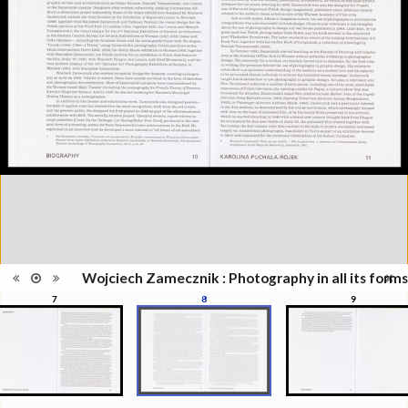
Information
Zamecznik, la photographie sous
édition
toutes ses formes", Musée de
l'Elysée, Lausanne, 21
septembre - 31 décembre 2016
Catégorie
Revues, Journaux
Type de
Relié
reliure
Information
Couleur, Noir & Blanc
images
Nombre de
208 pages
pages
Format
28 x 22 cm
Langues
Anglais
ISBN/ISSN
ISBN 9782882504319
Wojciech Zamecznik : Photography in all its forms
7
8
9