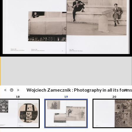
Information
Zamecznik, la photographie sous
édition
toutes ses formes", Musée de
l'Elysée, Lausanne, 21
septembre - 31 décembre 2016
Catégorie
Revues, Journaux
Type de
Relié
reliure
Information
Couleur, Noir & Blanc
images
Nombre de
208 pages
pages
Format
28 x 22 cm
Langues
Anglais
ISBN/ISSN
ISBN 9782882504319
Wojciech Zamecznik : Photography in all its forms
18
19
20