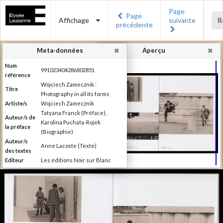
Page
Page
Affichage
suivante
R
précédente
Meta-données
Aperçu
Num
991023404286802851
référence
Wojciech Zamecznik :
Titre
Photography in all its forms
Artiste/s
Wojciech Zamecznik
Tatyana Franck (Préface),
Auteur/s de
Karolina Puchała-Rojek
la préface
(Biographie)
Auteur/s
Anne Lacoste (Texte)
des textes
Editeur
Les éditions Noir sur Blanc
Lieu
Lausanne
d'édition
Date
2016
d'édition
Publié à l'occasion de
l'exposition : "Wojciech