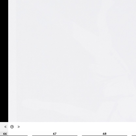
édition
toutes ses formes", Musée de
l'Elysée, Lausanne, 21
septembre - 31 décembre 2016
Catégorie
Revues, Journaux
Type de
Relié
reliure
Information
Couleur, Noir & Blanc
images
Nombre de
208 pages
pages
Format
28 x 22 cm
Langues
Anglais
ISBN/ISSN
ISBN 9782882504319
66
67
68