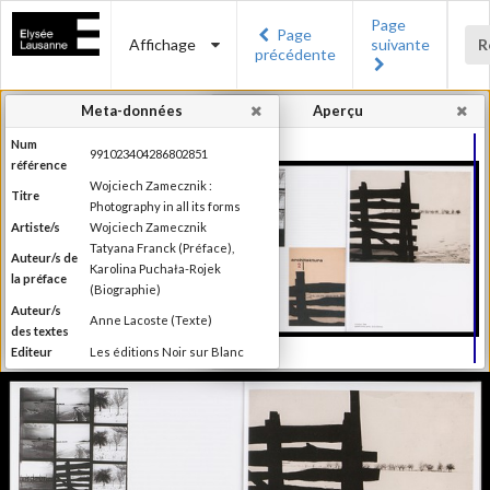
Page
Page
Affichage
suivante
R
précédente
Meta-données
Aperçu
Num
991023404286802851
référence
Wojciech Zamecznik :
Titre
Photography in all its forms
Artiste/s
Wojciech Zamecznik
Tatyana Franck (Préface),
Auteur/s de
Karolina Puchała-Rojek
la préface
(Biographie)
Auteur/s
Anne Lacoste (Texte)
des textes
Editeur
Les éditions Noir sur Blanc
Lieu
Lausanne
d'édition
Date
2016
d'édition
Publié à l'occasion de
l'exposition : "Wojciech