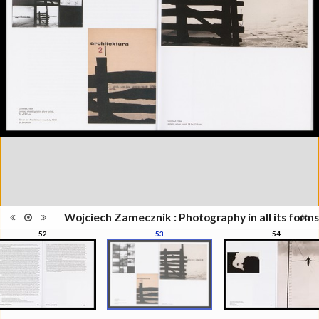
Information
Zamecznik, la photographie sous
édition
toutes ses formes", Musée de
l'Elysée, Lausanne, 21
septembre - 31 décembre 2016
Catégorie
Revues, Journaux
Type de
Relié
reliure
Information
Couleur, Noir & Blanc
images
Nombre de
208 pages
pages
Format
28 x 22 cm
Langues
Anglais
ISBN/ISSN
ISBN 9782882504319
Wojciech Zamecznik : Photography in all its forms
52
53
54