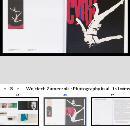
Information
Zamecznik, la photographie sous
édition
toutes ses formes", Musée de
l'Elysée, Lausanne, 21
septembre - 31 décembre 2016
Catégorie
Revues, Journaux
Type de
Relié
reliure
Information
Couleur, Noir & Blanc
images
Nombre de
208 pages
pages
Format
28 x 22 cm
Langues
Anglais
ISBN/ISSN
ISBN 9782882504319
Wojciech Zamecznik : Photography in all its forms
68
69
70