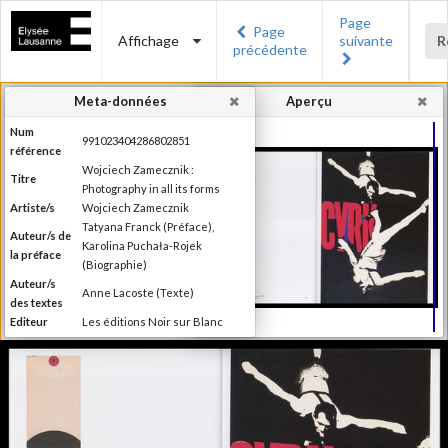
Page
Page
Affichage
suivante
R
précédente
Meta-données
Aperçu
Num
991023404286802851
référence
Wojciech Zamecznik :
Titre
Photography in all its forms
Artiste/s
Wojciech Zamecznik
Tatyana Franck (Préface),
Auteur/s de
Karolina Puchała-Rojek
la préface
(Biographie)
Auteur/s
Anne Lacoste (Texte)
des textes
Editeur
Les éditions Noir sur Blanc
Lieu
Lausanne
d'édition
Date
2016
d'édition
Publié à l'occasion de
l'exposition : "Wojciech