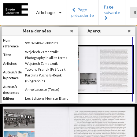
Page
Page
Affichage
suivante
R
précédente
Meta-données
Aperçu
Num
991023404286802851
référence
Wojciech Zamecznik :
Titre
Photography in all its forms
Artiste/s
Wojciech Zamecznik
Tatyana Franck (Préface),
Auteur/s de
Karolina Puchała-Rojek
la préface
(Biographie)
Auteur/s
Anne Lacoste (Texte)
des textes
Editeur
Les éditions Noir sur Blanc
Lieu
Lausanne
d'édition
Date
2016
d'édition
Publié à l'occasion de
l'exposition : "Wojciech