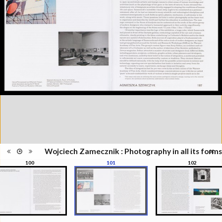
Information
Zamecznik, la photographie sous
édition
toutes ses formes", Musée de
l'Elysée, Lausanne, 21
septembre - 31 décembre 2016
Catégorie
Revues, Journaux
Type de
Relié
reliure
Information
Couleur, Noir & Blanc
images
Nombre de
208 pages
pages
Format
28 x 22 cm
Langues
Anglais
ISBN/ISSN
ISBN 9782882504319
Wojciech Zamecznik : Photography in all its forms
100
101
102