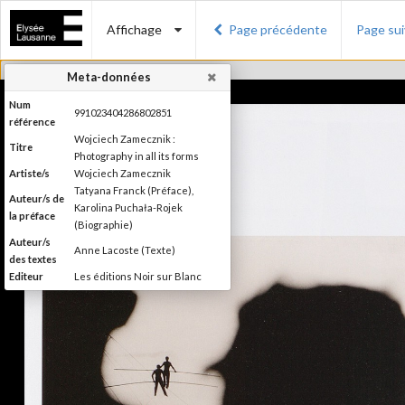
Affichage
Page précédente
Page su
Meta-données
Num
991023404286802851
référence
Wojciech Zamecznik :
Titre
Photography in all its forms
Artiste/s
Wojciech Zamecznik
Tatyana Franck (Préface),
Auteur/s de
Karolina Puchała-Rojek
la préface
(Biographie)
Auteur/s
Anne Lacoste (Texte)
des textes
Editeur
Les éditions Noir sur Blanc
Lieu
Lausanne
d'édition
Date
2016
d'édition
Publié à l'occasion de
l'exposition : "Wojciech
Information
Zamecznik, la photographie sous