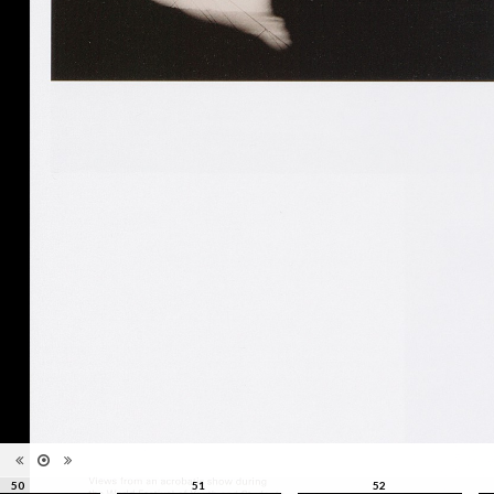
édition
toutes ses formes", Musée de
l'Elysée, Lausanne, 21
septembre - 31 décembre 2016
Catégorie
Revues, Journaux
Type de
Relié
reliure
Information
Couleur, Noir & Blanc
images
Nombre de
208 pages
pages
Format
28 x 22 cm
Langues
Anglais
ISBN/ISSN
ISBN 9782882504319
50
51
52