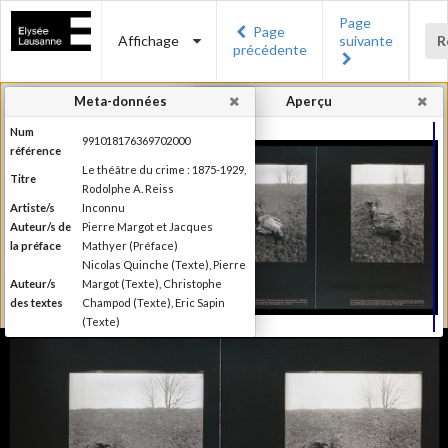
Page
Page
Affichage
suivante
R
précédente
Meta-données
Aperçu
Num
991018176369702000
référence
Le théâtre du crime : 1875-1929,
Titre
Rodolphe A. Reiss
Artiste/s
Inconnu
Auteur/s de
Pierre Margot et Jacques
la préface
Mathyer (Préface)
Nicolas Quinche (Texte), Pierre
Auteur/s
Margot (Texte), Christophe
des textes
Champod (Texte), Eric Sapin
(Texte)
Presses polytechniques et
Editeur
universitaires romandes
Lieu
Lausanne
d'édition
Date
2009
d'édition