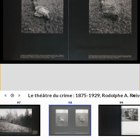
Publié à l'occasion de
l'exposition : "Le théâtre du
Information
crime - Photographies de
édition
Rodolphe A. Reiss", Musée de
l'Elysée, Lausanne, 27 juin - 25
octobre 2009
Catégorie
Monographie
Type de
Relié
reliure
Information
Noir & Blanc
images
Nombre de
319 pages
pages
Format
27 x 21 cm
Langues
Français
ISBN/ISSN
ISBN 9782880748241
Le théâtre du crime : 1875-1929, Rodolphe A. Reis
97
98
99